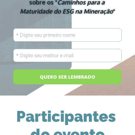
sobre os "
Caminhos para a 
Maturidade do ESG na Mineração
"
QUERO SER LEMBRADO
Participantes 
do evento